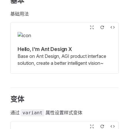
基本
基础用法
Hello, I'm Ant Design X
Base on Ant Design, AGI product interface
solution, create a better intelligent vision~
变体
通过
属性设置样式变体
variant